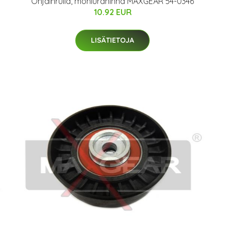
Ohjainrulla, moniurahihna MAXGEAR 54-0346
10.92 EUR
LISÄTIETOJA