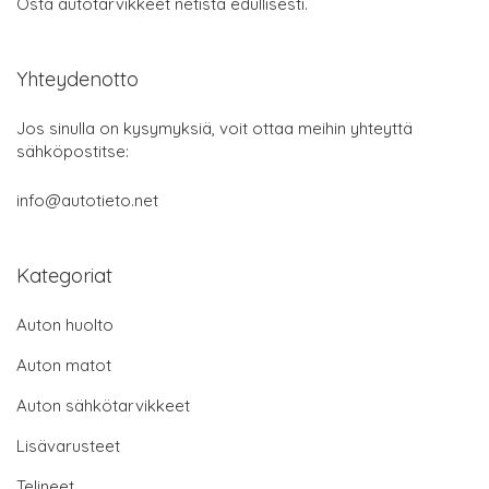
Osta autotarvikkeet netistä edullisesti.
Yhteydenotto
Jos sinulla on kysymyksiä, voit ottaa meihin yhteyttä
sähköpostitse:
info@autotieto.net
Kategoriat
Auton huolto
Auton matot
Auton sähkötarvikkeet
Lisävarusteet
Telineet