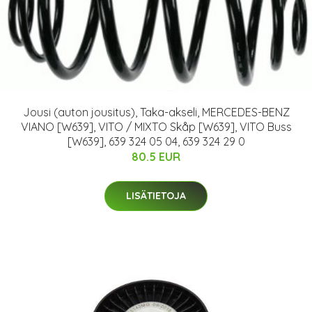
Jousi (auton jousitus), Taka-akseli, MERCEDES-BENZ
VIANO [W639], VITO / MIXTO Skåp [W639], VITO Buss
[W639], 639 324 05 04, 639 324 29 0
80.5 EUR
LISÄTIETOJA