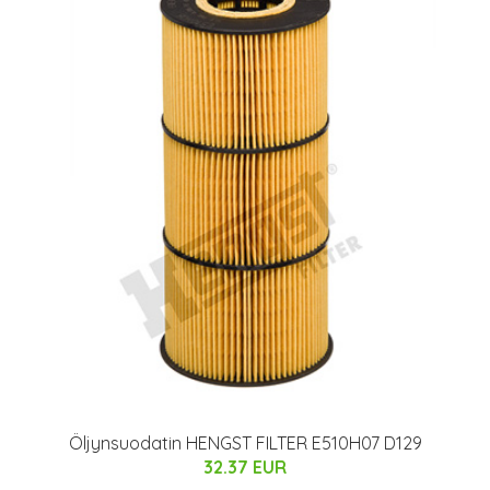
Öljynsuodatin HENGST FILTER E510H07 D129
32.37 EUR