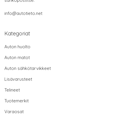
sähköpostitse:
info@autotieto.net
Kategoriat
Auton huolto
Auton matot
Auton sähkötarvikkeet
Lisävarusteet
Telineet
Tuotemerkit
Varaosat