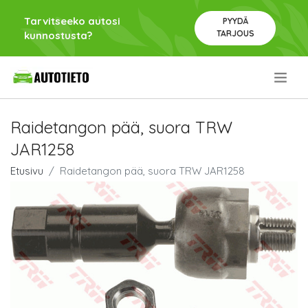
Tarvitseeko autosi
PYYDÄ
TARJOUS
kunnostusta?
.
Raidetangon pää, suora TRW
JAR1258
Etusivu
Raidetangon pää, suora TRW JAR1258