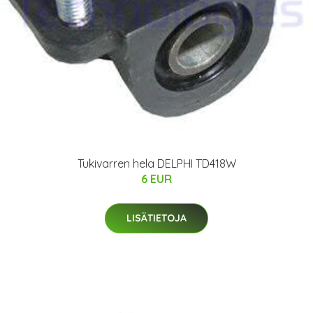
Tukivarren hela DELPHI TD418W
6 EUR
LISÄTIETOJA