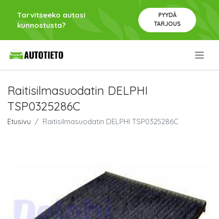
Tarvitseeko autosi
PYYDÄ
TARJOUS
kunnostusta?
.
Raitisilmasuodatin DELPHI
TSP0325286C
Etusivu
Raitisilmasuodatin DELPHI TSP0325286C