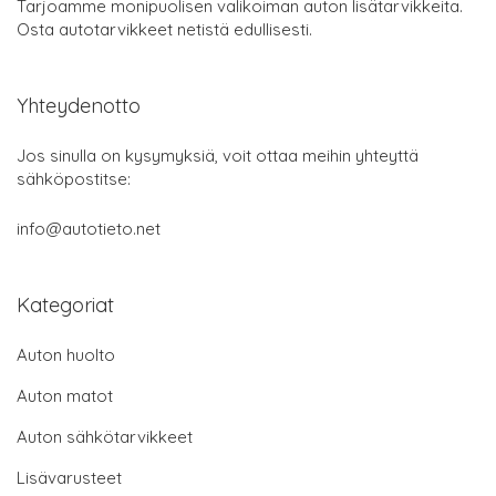
Tarjoamme monipuolisen valikoiman auton lisätarvikkeita.
Osta autotarvikkeet netistä edullisesti.
Yhteydenotto
Jos sinulla on kysymyksiä, voit ottaa meihin yhteyttä
sähköpostitse:
info@autotieto.net
Kategoriat
Auton huolto
Auton matot
Auton sähkötarvikkeet
Lisävarusteet