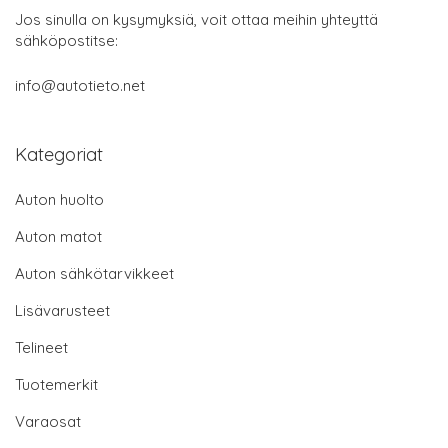
Jos sinulla on kysymyksiä, voit ottaa meihin yhteyttä
sähköpostitse:
info@autotieto.net
Kategoriat
Auton huolto
Auton matot
Auton sähkötarvikkeet
Lisävarusteet
Telineet
Tuotemerkit
Varaosat