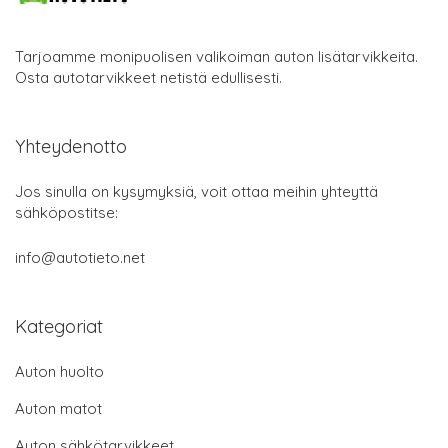
Tarjoamme monipuolisen valikoiman auton lisätarvikkeita.
Osta autotarvikkeet netistä edullisesti.
Yhteydenotto
Jos sinulla on kysymyksiä, voit ottaa meihin yhteyttä
sähköpostitse:
info@autotieto.net
Kategoriat
Auton huolto
Auton matot
Auton sähkötarvikkeet