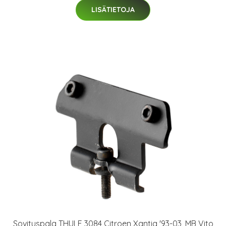
LISÄTIETOJA
Sovituspala THULE 3084 Citroen Xantia '93-03, MB Vito