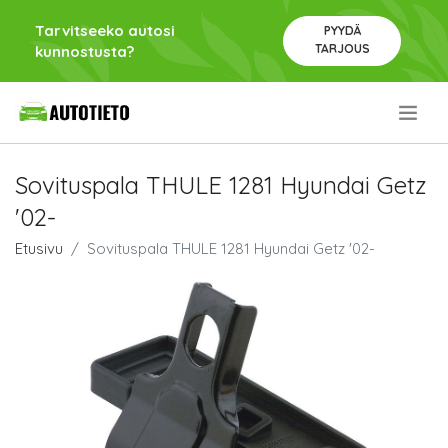
Tarvitseeko autosi
PYYDÄ
TARJOUS
kunnostusta?
.
Sovituspala THULE 1281 Hyundai Getz
'02-
Etusivu
Sovituspala THULE 1281 Hyundai Getz '02-