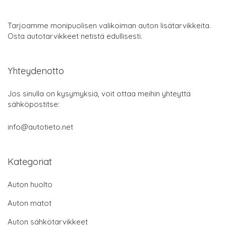
Tarjoamme monipuolisen valikoiman auton lisätarvikkeita.
Osta autotarvikkeet netistä edullisesti.
Yhteydenotto
Jos sinulla on kysymyksiä, voit ottaa meihin yhteyttä
sähköpostitse:
info@autotieto.net
Kategoriat
Auton huolto
Auton matot
Auton sähkötarvikkeet