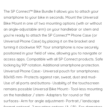
The SP Connect™ Bike Bundle II allows you to attach your
smartphone to your bike in seconds. Mount the Universal
Bike Mount in one of two mounting options (with or without
an angle-adjustable arm) on your handlebar or stem and
you’re ready to attach the SP Connect™ Phone Case (or
Universal Phone Case) by placing it on the bracket and
turning it clockwise 90°. Your smartphone is now securely
positioned in your field of view, allowing you to navigate or
access apps. Compatible with all SP Connect products. Safe
locking by 90° rotation. Additional smartphone protection.
Universal Phone Case:- Universal pouch for smartphones:
80x165 mm- Protects against rain, sweat, dust and mud-
Use of all ports and buttons- Usability of the touchscreen
remains possible Universal Bike Mount:- Tool-less mounting
on the handlebar / stem- Adapters for round or flat
surfaces- Arm for angle adjustment- Portrait / landscape
format optional- 2 mounting options (A / B)- For diameters