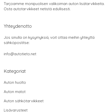
Tarjoamme monipuolisen valikoiman auton lisätarvikkeita.
Osta autotarvikkeet netistä edullisesti.
Yhteydenotto
Jos sinulla on kysymyksiä, voit ottaa meihin yhteyttä
sähköpostitse:
info@autotieto.net
Kategoriat
Auton huolto
Auton matot
Auton sähkötarvikkeet
Lisävarusteet