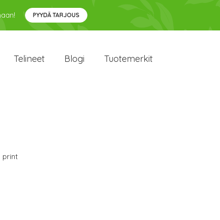
maan!
PYYDÄ TARJOUS
Telineet
Blogi
Tuotemerkit
 print