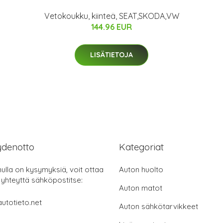
Vetokoukku, kiinteä, SEAT,SKODA,VW
144.96 EUR
LISÄTIETOJA
ydenotto
Kategoriat
nulla on kysymyksiä, voit ottaa
Auton huolto
 yhteyttä sähköpostitse:
Auton matot
utotieto.net
Auton sähkötarvikkeet