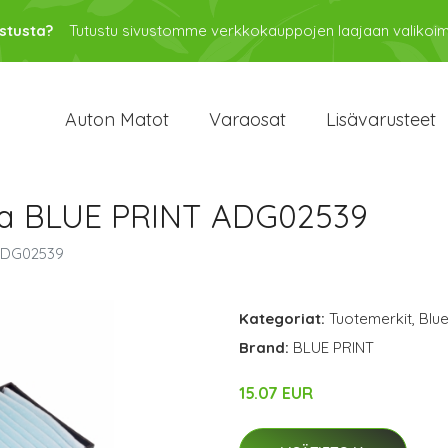
stusta?
Tutustu sivustomme verkkokauppojen laajaan valikoi
Auton Matot
Varaosat
Lisävarusteet
lma BLUE PRINT ADG02539
 ADG02539
Kategoriat:
Tuotemerkit
,
Blue
Brand:
BLUE PRINT
15.07 EUR