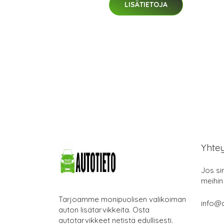
LISÄTIETOJA
Yhte
Jos si
meihin
Tarjoamme monipuolisen valikoiman
info@a
auton lisätarvikkeita. Osta
autotarvikkeet netistä edullisesti.