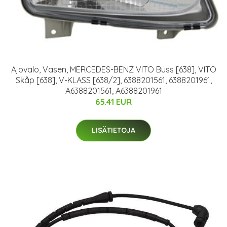
Ajovalo, Vasen, MERCEDES-BENZ VITO Buss [638], VITO
Skåp [638], V-KLASS [638/2], 6388201561, 6388201961,
A6388201561, A6388201961
65.41 EUR
LISÄTIETOJA