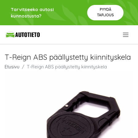
Tarvitseeko autosi
PYYDÄ
TARJOUS
kunnostusta?
.
T-Reign ABS päällystetty kiinnityskela
Etusivu
T-Reign ABS päällystetty kiinnityskela