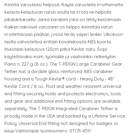
Kiinnitä varusteesi helposti. Käytä varusteita irroittamatta
kelasta kelautuvan narun avulla tai irrota ne helpolla
pikalukituksella. Järeä karabiini joka on tehty kestämään.
Kaiken näköiset varusteet on helppo kiinnittää narun
irroitettavaan päähän, jossa teräs vaijeri lenkki. Ulkokuori
lasilla vahvistettua erittäin kovatekoista ABS kuorta.
Itsestään kelautuva 120cm pitkä Kevlar naru. Sopii
käytettäväksi esim. työmaille ja vaativiinkin retkeilyihin.
Paino n. 227 g (8 oz.). The T-REIGN Large Carabiner Gear
Tether has a durable glass reinforced ABS carabiner
housing and a Tough Kevlar® cord - Heavy Duty - 48"
Kevlar Cord / 8 oz.. Rust and weather resistent universal
end fitting securely holds and protects electronics, tools
and gear and additional end fitting options are available
separately. The T-REIGN Integrated Carabiner Tether is
proudly made in the USA and backed by a Lifetime Service
Policy. Universal End fitting not designed for badges or
keys.Valmistajan tuotenumero: 0TCR-4311