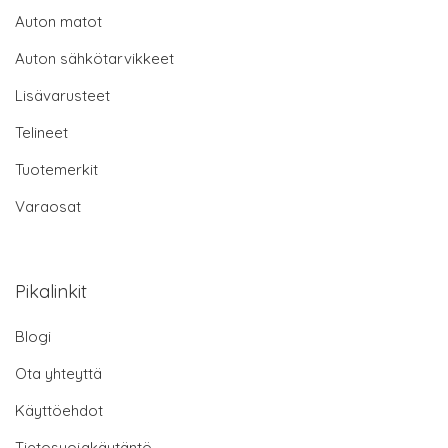
Auton matot
Auton sähkötarvikkeet
Lisävarusteet
Telineet
Tuotemerkit
Varaosat
Pikalinkit
Blogi
Ota yhteyttä
Käyttöehdot
Tietosuojakäytäntö