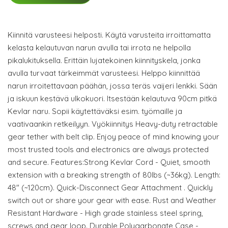
Kiinnitä varusteesi helposti. Käytä varusteita irroittamatta
kelasta kelautuvan narun avulla tai irrota ne helpolla
pikalukituksella. Erittäin lujatekoinen kiinnityskela, jonka
avulla turvaat tärkeimmät varusteesi. Helppo kiinnittää
narun irroitettavaan päähän, jossa teräs vaijeri lenkki. Sään
ja iskuun kestävä ulkokuori. Itsestään kelautuva 90cm pitkä
Kevlar naru. Sopii käytettäväksi esim. työmaille ja
vaativaankin retkeilyyn. Vyökiinnitys Heavy-duty retractable
gear tether with belt clip. Enjoy peace of mind knowing your
most trusted tools and electronics are always protected
and secure. Features:Strong Kevlar Cord - Quiet, smooth
extension with a breaking strength of 80lbs (~36kg). Length:
48" (~120cm). Quick-Disconnect Gear Attachment . Quickly
switch out or share your gear with ease. Rust and Weather
Resistant Hardware - High grade stainless steel spring,
screws and gear loop. Durable Polygarbonate Case -