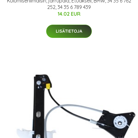
Kulumisenilmaisin, jarrupala, Etuakseli, BMW, 34 35 6 762
252, 34 35 6 789 439
14.02 EUR
LISÄTIETOJA