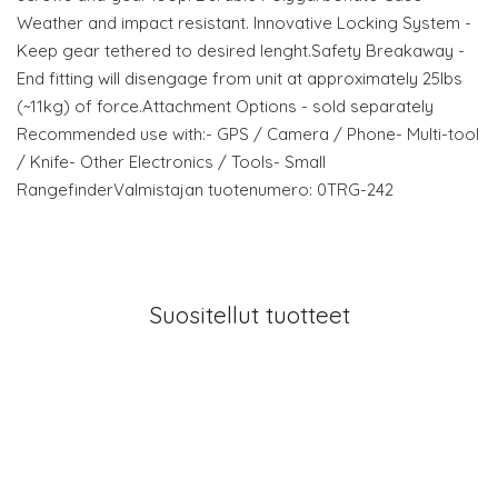
Weather and impact resistant. Innovative Locking System -
Keep gear tethered to desired lenght.Safety Breakaway -
End fitting will disengage from unit at approximately 25lbs
(~11kg) of force.Attachment Options - sold separately
Recommended use with:- GPS / Camera / Phone- Multi-tool
/ Knife- Other Electronics / Tools- Small
RangefinderValmistajan tuotenumero: 0TRG-242
Suositellut tuotteet