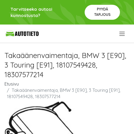
Tarvitseeko autosi
PYYDÄ
TARJOUS
kunnostusta?
.
Takaäänenvaimentaja, BMW 3 [E90],
3 Touring [E91], 18107549428,
18307577214
Etusivu
Takaäänenvaimentaja, BMW 3 [E90], 3 Touring [E91],
18107549428, 18307577214