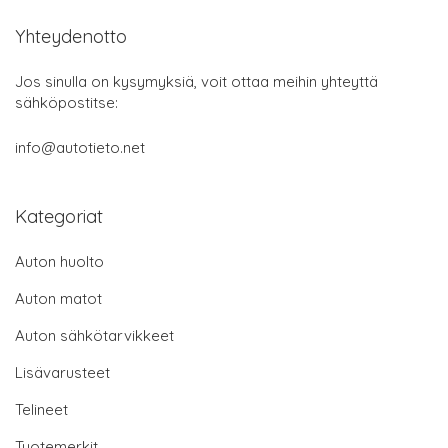
Yhteydenotto
Jos sinulla on kysymyksiä, voit ottaa meihin yhteyttä
sähköpostitse:
info@autotieto.net
Kategoriat
Auton huolto
Auton matot
Auton sähkötarvikkeet
Lisävarusteet
Telineet
Tuotemerkit