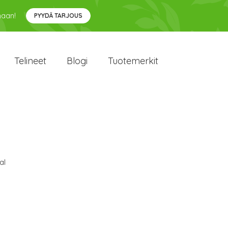
maan!
PYYDÄ TARJOUS
Telineet
Blogi
Tuotemerkit
al