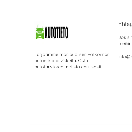
Yhte
Jos si
meihin
Tarjoamme monipuolisen valikoiman
info@a
auton lisätarvikkeita. Osta
autotarvikkeet netistä edullisesti.