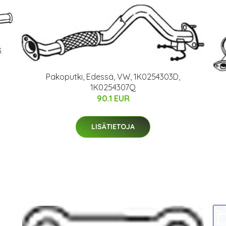
3
Pakoputki, Edessä, VW, 1K0254303D,
1K0254307Q
90.1 EUR
LISÄTIETOJA