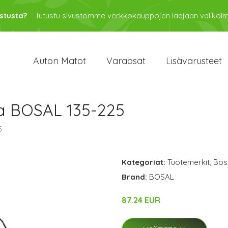
stusta?
Tutustu sivustomme verkkokauppojen laajaan valikoi
Auton Matot
Varaosat
Lisävarusteet
a BOSAL 135-225
5
Kategoriat:
Tuotemerkit
,
Bos
Brand:
BOSAL
87.24 EUR