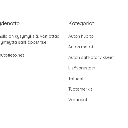
ydenotto
Kategoriat
nulla on kysymyksiä, voit ottaa
Auton huolto
 yhteyttä sähköpostitse:
Auton matot
utotieto.net
Auton sähkötarvikkeet
Lisävarusteet
Telineet
Tuotemerkit
Varaosat