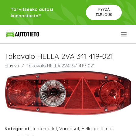
Tarvitseeko autosi
PYYDÄ
TARJOUS
kunnostusta?
.
Takavalo HELLA 2VA 341 419-021
Etusivu
Takavalo HELLA 2VA 341 419-021
Kategoriat:
Tuotemerkit
,
Varaosat
,
Hella
,
polttimot