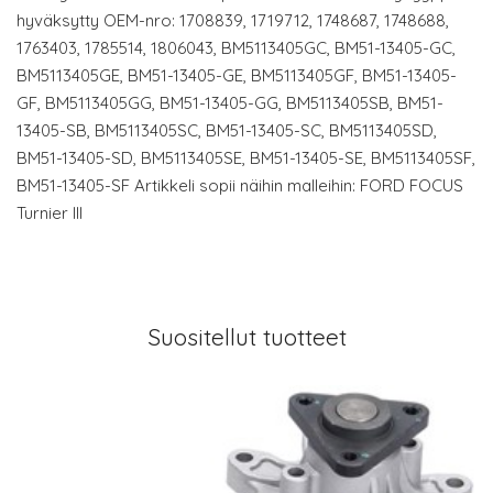
hyväksytty OEM-nro: 1708839, 1719712, 1748687, 1748688,
1763403, 1785514, 1806043, BM5113405GC, BM51-13405-GC,
BM5113405GE, BM51-13405-GE, BM5113405GF, BM51-13405-
GF, BM5113405GG, BM51-13405-GG, BM5113405SB, BM51-
13405-SB, BM5113405SC, BM51-13405-SC, BM5113405SD,
BM51-13405-SD, BM5113405SE, BM51-13405-SE, BM5113405SF,
BM51-13405-SF Artikkeli sopii näihin malleihin: FORD FOCUS
Turnier III
Suositellut tuotteet