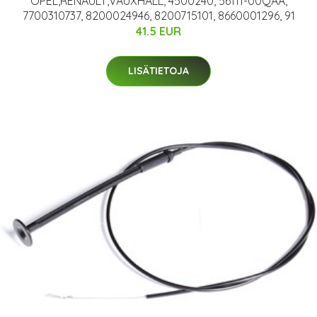
OPEL,RENAULT,VAUXHALL, 4500240, 56111-00QAA,
7700310737, 8200024946, 8200715101, 8660001296, 91
41.5 EUR
LISÄTIETOJA