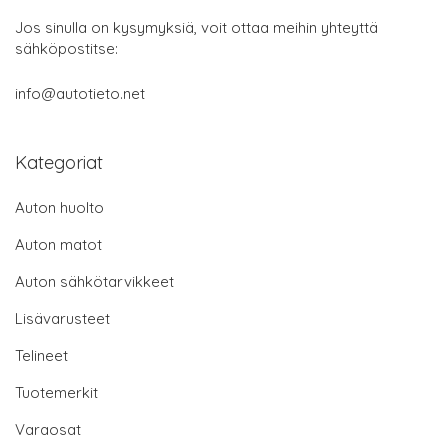
Jos sinulla on kysymyksiä, voit ottaa meihin yhteyttä
sähköpostitse:
info@autotieto.net
Kategoriat
Auton huolto
Auton matot
Auton sähkötarvikkeet
Lisävarusteet
Telineet
Tuotemerkit
Varaosat