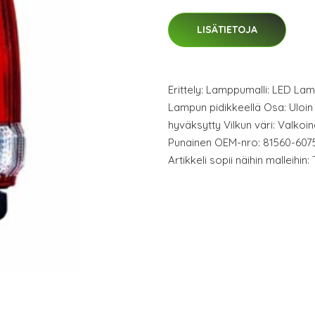
LISÄTIETOJA
Erittely: Lamppumalli: LED La
Lampun pidikkeellä Osa: Uloin 
hyväksytty Vilkun väri: Valkoin
Punainen OEM-nro: 81560-6075
Artikkeli sopii näihin mallei