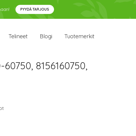
maan!
PYYDÄ TARJOUS
Telineet
Blogi
Tuotemerkit
60750, 8156160750,
ot