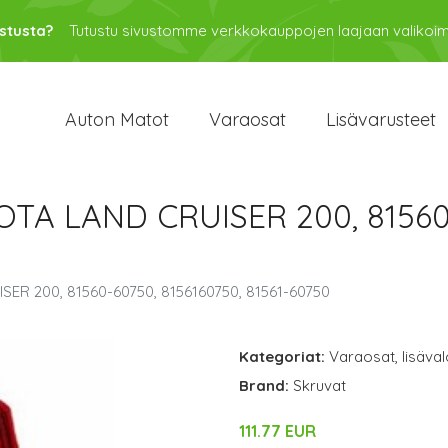
stusta?
Tutustu sivustomme verkkokauppojen laajaan valikoi
Auton Matot
Varaosat
Lisävarusteet
OTA LAND CRUISER 200, 81560-
ER 200, 81560-60750, 8156160750, 81561-60750
Kategoriat:
Varaosat
,
lisäval
Brand:
Skruvat
111.77 EUR