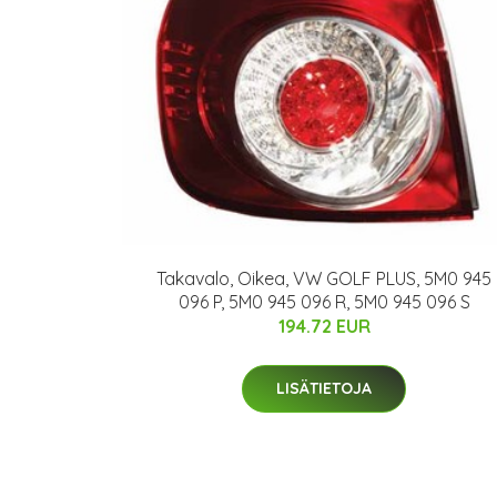
Takavalo, Oikea, VW GOLF PLUS, 5M0 945
096 P, 5M0 945 096 R, 5M0 945 096 S
194.72 EUR
LISÄTIETOJA