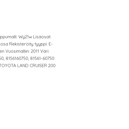
mppumalli: Wy21w Lisäosat:
osa Rekisteröity tyyppi: E-
en Vuosimalliin: 2011 Väri:
0, 8156160750, 81561-60750
hin: TOYOTA LAND CRUISER 200