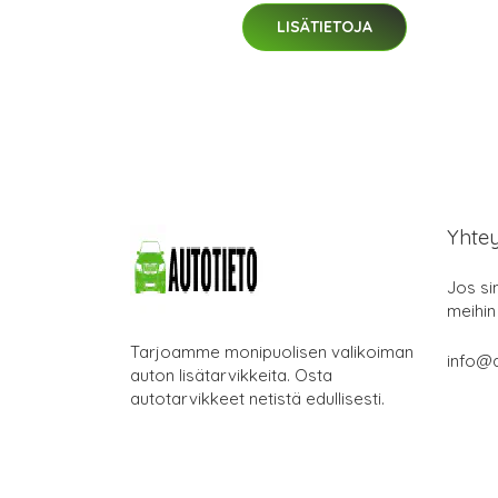
LISÄTIETOJA
Yhte
Jos si
meihin
Tarjoamme monipuolisen valikoiman
info@a
auton lisätarvikkeita. Osta
autotarvikkeet netistä edullisesti.