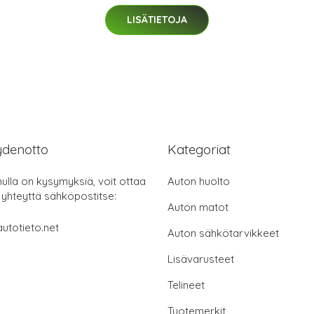
LISÄTIETOJA
ydenotto
Kategoriat
nulla on kysymyksiä, voit ottaa
Auton huolto
 yhteyttä sähköpostitse:
Auton matot
utotieto.net
Auton sähkötarvikkeet
Lisävarusteet
Telineet
Tuotemerkit