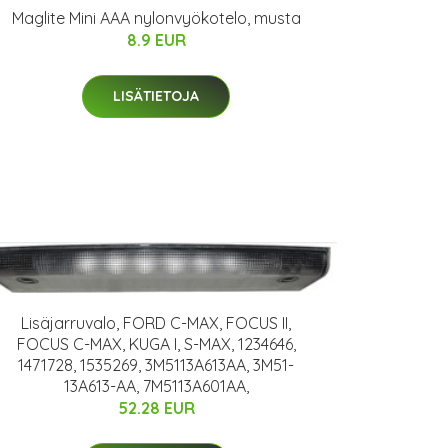
Maglite Mini AAA nylonvyökotelo, musta
8.9 EUR
LISÄTIETOJA
Lisäjarruvalo, FORD C-MAX, FOCUS II,
FOCUS C-MAX, KUGA I, S-MAX, 1234646,
1471728, 1535269, 3M5113A613AA, 3M51-
13A613-AA, 7M5113A601AA,
52.28 EUR