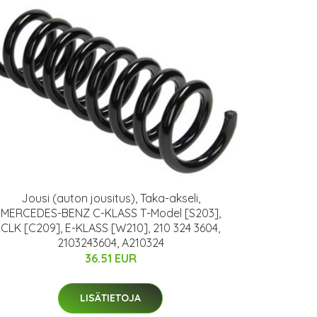
Jousi (auton jousitus), Taka-akseli,
MERCEDES-BENZ C-KLASS T-Model [S203],
CLK [C209], E-KLASS [W210], 210 324 3604,
2103243604, A210324
36.51 EUR
LISÄTIETOJA