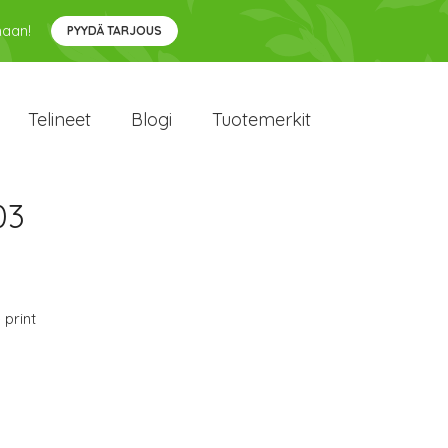
maan!
PYYDÄ TARJOUS
Telineet
Blogi
Tuotemerkit
03
 print