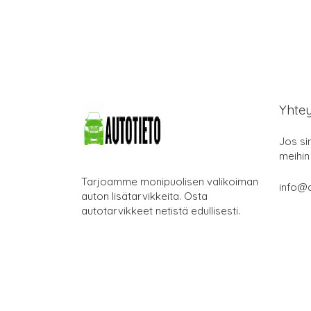
Yhte
Jos si
meihin
Tarjoamme monipuolisen valikoiman
info@a
auton lisätarvikkeita. Osta
autotarvikkeet netistä edullisesti.