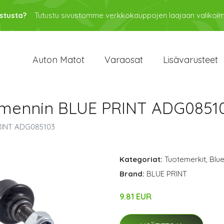
stusta?
Tutustu sivustomme verkkokauppojen laajaan valikoi
Auton Matot
Varaosat
Lisävarusteet
aimennin BLUE PRINT ADG0851
PRINT ADG085103
Kategoriat:
Tuotemerkit
,
Blue
Brand:
BLUE PRINT
9.81 EUR