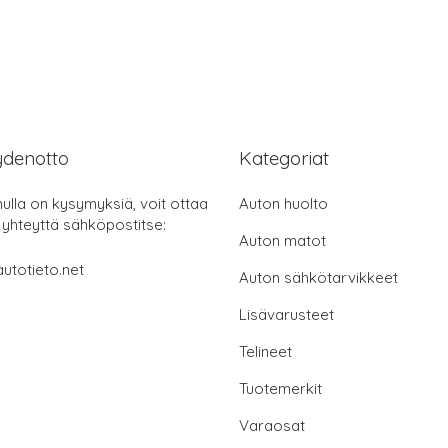
ydenotto
Kategoriat
nulla on kysymyksiä, voit ottaa
Auton huolto
 yhteyttä sähköpostitse:
Auton matot
utotieto.net
Auton sähkötarvikkeet
Lisävarusteet
Telineet
Tuotemerkit
Varaosat