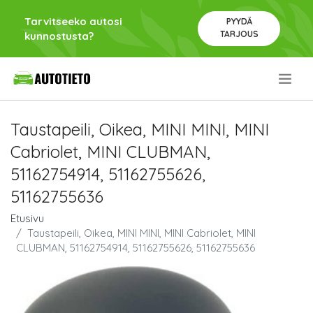
Tarvitseeko autosi
PYYDÄ
TARJOUS
kunnostusta?
.
Taustapeili, Oikea, MINI MINI, MINI
Cabriolet, MINI CLUBMAN,
51162754914, 51162755626,
51162755636
Etusivu
Taustapeili, Oikea, MINI MINI, MINI Cabriolet, MINI
CLUBMAN, 51162754914, 51162755626, 51162755636