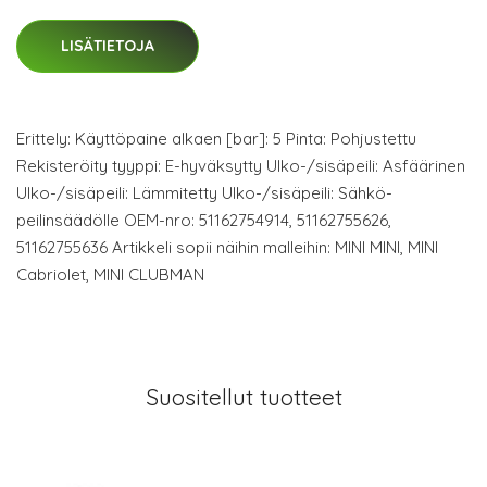
LISÄTIETOJA
Erittely: Käyttöpaine alkaen [bar]: 5 Pinta: Pohjustettu
Rekisteröity tyyppi: E-hyväksytty Ulko-/sisäpeili: Asfäärinen
Ulko-/sisäpeili: Lämmitetty Ulko-/sisäpeili: Sähkö-
peilinsäädölle OEM-nro: 51162754914, 51162755626,
51162755636 Artikkeli sopii näihin malleihin: MINI MINI, MINI
Cabriolet, MINI CLUBMAN
Suositellut tuotteet