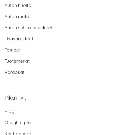
Auton huolto
Auton matot
Auton sähkötarvikkeet
Lisävarusteet
Telineet
Tuotemerkit
Varaosat
Pikalinkit
Blogi
Ota yhteyttä
Käyttöehdot