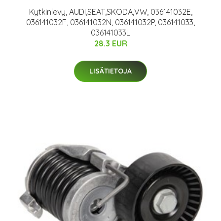
Kytkinlevy, AUDI,SEAT,SKODA,VW, 036141032E,
036141032F, 036141032N, 036141032P, 036141033,
036141033L
28.3 EUR
LISÄTIETOJA