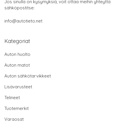
Jos sinulla on kysymyksiä, voit ottaa meihin yhteyttä
sähköpostitse:
info@autotieto.net
Kategoriat
Auton huolto
Auton matot
Auton sähkötarvikkeet
Lisävarusteet
Telineet
Tuotemerkit
Varaosat