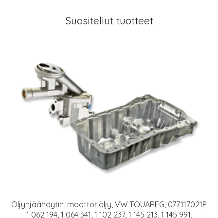
Suositellut tuotteet
Öljynjäähdytin, moottoriöljy, VW TOUAREG, 077117021P,
1 062 194, 1 064 341, 1 102 237, 1 145 213, 1 145 991,