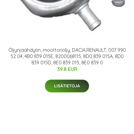
Öljynjäähdytin, moottoriöljy, DACIA,RENAULT, 007 990
52 04, 4B0 839 015E, 8200068115, 8D0 839 015A, 8D0
839 015D, 8E0 839 015, 8E0 839 0
39.8 EUR
LISÄTIETOJA