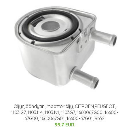
Öljynjäähdytin, moottoriöljy, CITROËN,PEUGEOT,
1103.G7, 1103.H4, 1103.N1, 1103G7, 1660067G00, 16600-
67G00, 1660067G01, 16600-67G01, 9632
99.7 EUR