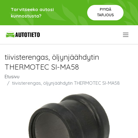
Tarvitseeko autosi
PYYDÄ
TARJOUS
kunnostusta?
.
tiivisterengas, öljynjäähdytin
THERMOTEC SI-MA58
Etusivu
tiivisterengas, öljynjäähdytin THERMOTEC SI-MA58