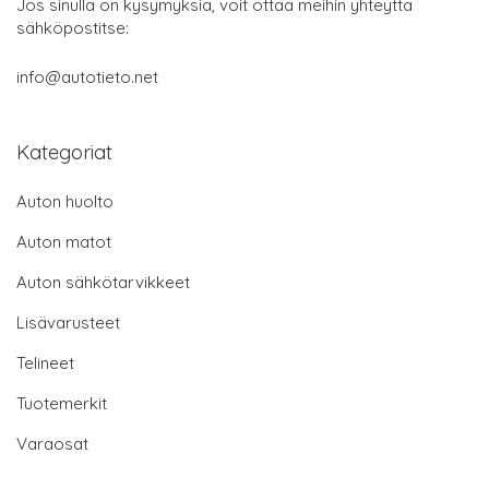
Jos sinulla on kysymyksiä, voit ottaa meihin yhteyttä
sähköpostitse:
info@autotieto.net
Kategoriat
Auton huolto
Auton matot
Auton sähkötarvikkeet
Lisävarusteet
Telineet
Tuotemerkit
Varaosat