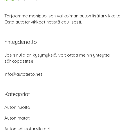
Tarjoamme monipuolisen valikoiman auton lisätarvikkeita.
Osta autotarvikkeet netistä edullisesti.
Yhteydenotto
Jos sinulla on kysymyksiä, voit ottaa meihin yhteyttä
sähköpostitse:
info@autotieto.net
Kategoriat
Auton huolto
Auton matot
Auton sähkötarvikkeet