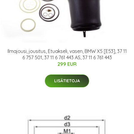
Ilmajousi, jousitus, Etuakseli, vasen, BMW X5 [E53], 37 11
6 757 501, 37 11 6 761 443 AS, 37 11 6 761 443
299 EUR
LISÄTIETOJA