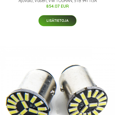
Ajovalo, Vasen, VW TOURAN, 5TB 941 113A
854.07 EUR
LISÄTIETOJA