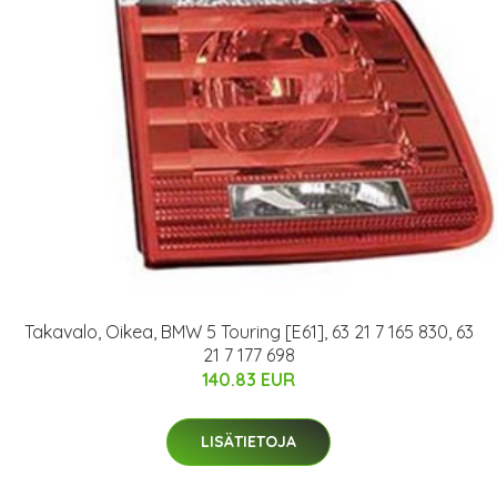
Takavalo, Oikea, BMW 5 Touring [E61], 63 21 7 165 830, 63
21 7 177 698
140.83 EUR
LISÄTIETOJA