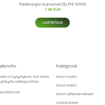
Raidetangon kulmanivel DELPHI TA1996
7.68 EUR
LISÄTIETOJA
ydenotto
Kategoriat
nulla on kysymyksiä, voit ottaa
Auton huolto
 yhteyttä sähköpostitse:
Auton matot
utotieto.net
Auton sähkötarvikkeet
Lisävarusteet