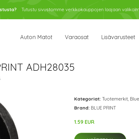
stusta?
Tutustu sivustomme verkkokauppojen laajaan valikoi
Auton Matot
Varaosat
Lisävarusteet
PRINT ADH28035
5
Kategoriat:
Tuotemerkit
,
Blue
Brand:
BLUE PRINT
1.59 EUR