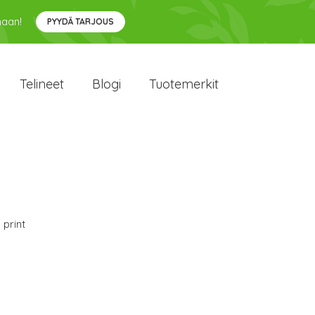
maan!
PYYDÄ TARJOUS
Telineet
Blogi
Tuotemerkit
 print