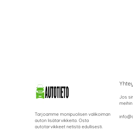
Yhte
Jos si
meihin
Tarjoamme monipuolisen valikoiman
info@a
auton lisätarvikkeita. Osta
autotarvikkeet netistä edullisesti.