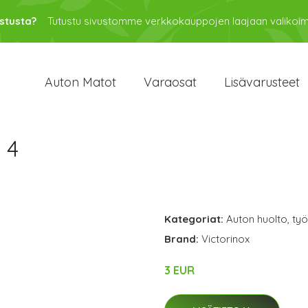
stusta?
Tutustu sivustomme verkkokauppojen laajaan valikoi
Auton Matot
Varaosat
Lisävarusteet
 4
Kategoriat:
Auton huolto
,
työ
Brand:
Victorinox
3 EUR