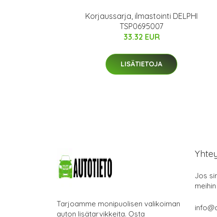
Korjaussarja, ilmastointi DELPHI
TSP0695007
33.32 EUR
LISÄTIETOJA
Yhte
Jos si
meihin
Tarjoamme monipuolisen valikoiman
info@a
auton lisätarvikkeita. Osta