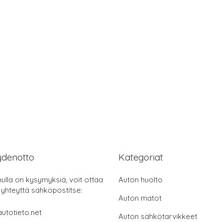
ydenotto
Kategoriat
nulla on kysymyksiä, voit ottaa
Auton huolto
 yhteyttä sähköpostitse:
Auton matot
utotieto.net
Auton sähkötarvikkeet