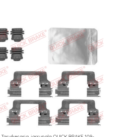
Tarvikesarja, jarrupala QUICK BRAKE 109-