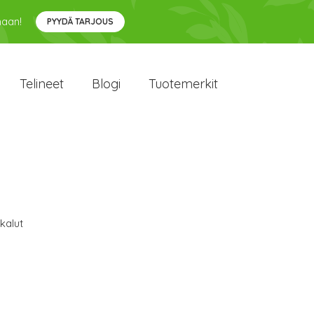
maan!
PYYDÄ TARJOUS
Telineet
Blogi
Tuotemerkit
kalut