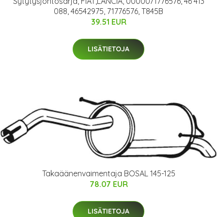
Sytytysjohtosarja, FIAT,LANCIA, 0000071776576, 46 413
088, 46542975, 71776576, T845B
39.51 EUR
LISÄTIETOJA
Takaäänenvaimentaja BOSAL 145-125
78.07 EUR
LISÄTIETOJA