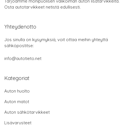
Tarjoamme monipuolisen valikoiman auton lisätarvikkeita.
Osta autotarvikkeet netistä edullisesti.
Yhteydenotto
Jos sinulla on kysymyksiä, voit ottaa meihin yhteyttä
sähköpostitse:
info@autotieto.net
Kategoriat
Auton huolto
Auton matot
Auton sähkötarvikkeet
Lisävarusteet