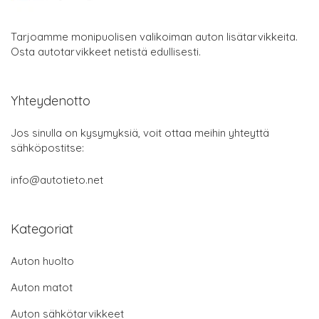
Tarjoamme monipuolisen valikoiman auton lisätarvikkeita.
Osta autotarvikkeet netistä edullisesti.
Yhteydenotto
Jos sinulla on kysymyksiä, voit ottaa meihin yhteyttä
sähköpostitse:
info@autotieto.net
Kategoriat
Auton huolto
Auton matot
Auton sähkötarvikkeet