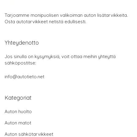
Tarjoamme monipuolisen valikoiman auton lisätarvikkeita.
Osta autotarvikkeet netistä edullisesti.
Yhteydenotto
Jos sinulla on kysymyksiä, voit ottaa meihin yhteyttä
sähköpostitse:
info@autotieto.net
Kategoriat
Auton huolto
Auton matot
Auton sähkötarvikkeet