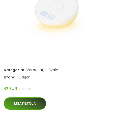
Kategoriat:
Varaosat
,
lisävalot
Brand:
XLayer
42 EUR
49.9 EUR
LISÄTIETOJA