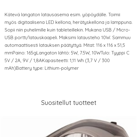
Kätevä langaton latausasema esim. yöpöydälle. Toimii
myös digitaalisena LED kellona, herätyskellona ja lamppuna.
Sopii niin puhelimille kuin tableteillekin. Mukana USB / Micro-
USB portti/latauskaapeli. Maksimi latausteho 10W. Sammuu
automaattisesti latauksen päätyttyä. Mitat: 116 x 116 x 51,5
mmPaino: 165gLangaton lähtö: 5W, 7.5W, 10WTulo: Tyyppi C
5V / 2A, 9V / 1,8AKapasiteetti: 1,11 Wh (3,7 V / 300
mAh)Battery type: Lithium-polymer
Suositellut tuotteet