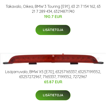
Takavalo, Oikea, BMW 3 Touring [E91], 63 21 7 154 162, 63
21 7 289 434, 63214871740
190.7 EUR
LISÄTIETOJA
Lisäjarruvalo, BMW X5 [E70], 63257165337, 63257199352,
63257272967, 7165337, 7199352, 7272967
65.87 EUR
LISÄTIETOJA