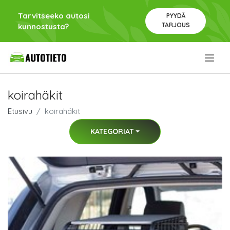
Tarvitseeko autosi
PYYDÄ
TARJOUS
kunnostusta?
.
koirahäkit
Etusivu
koirahäkit
KATEGORIAT