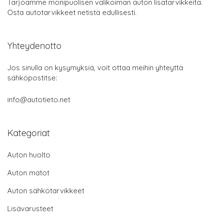
Tarjoamme monipuolisen valikoiman auton lisätarvikkeita.
Osta autotarvikkeet netistä edullisesti.
Yhteydenotto
Jos sinulla on kysymyksiä, voit ottaa meihin yhteyttä
sähköpostitse:
info@autotieto.net
Kategoriat
Auton huolto
Auton matot
Auton sähkötarvikkeet
Lisävarusteet